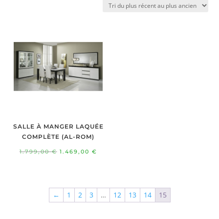
plus
récent
au
plus
ancien
SALLE À MANGER LAQUÉE
COMPLÈTE (AL-ROM)
Le
Le
1.799,00
€
1.469,00
€
prix
prix
initial
actuel
était :
est :
←
1
2
3
…
12
13
14
15
1.799,00 €.
1.469,00 €.