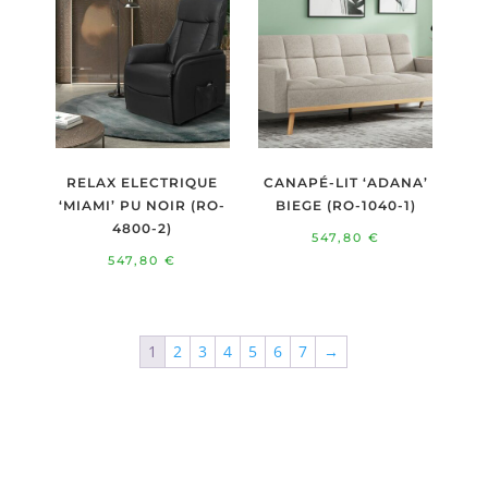
3.845,00 €.
2.889,00 €.
4.766,00 €.
3.581,0
RELAX ELECTRIQUE
CANAPÉ-LIT ‘ADANA’
‘MIAMI’ PU NOIR (RO-
BIEGE (RO-1040-1)
4800-2)
547,80
€
547,80
€
1
2
3
4
5
6
7
→