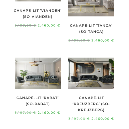
CANAPÉ-LIT ‘VIANDEN’
(SO-VIANDEN)
Le
Le
3.197,00
€
2.460,00
€
CANAPÉ-LIT ‘TANCA’
(SO-TANCA)
prix
prix
initial
actuel
Le
Le
3.197,00
€
2.460,00
€
était :
est :
prix
prix
3.197,00 €.
2.460,00 €.
initial
actuel
était :
est :
3.197,00 €.
2.460,
CANAPÉ-LIT ‘RABAT’
CANAPÉ-LIT
(SO-RABAT)
‘KREUZBERG’ (SO-
KREUZBERG)
Le
Le
3.197,00
€
2.460,00
€
Le
Le
3.197,00
€
2.460,00
€
prix
prix
prix
prix
initial
actuel