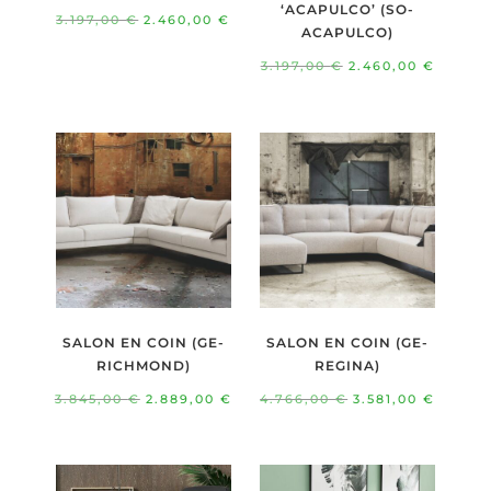
‘ACAPULCO’ (SO-
Le
Le
3.197,00
€
2.460,00
€
ACAPULCO)
prix
prix
Le
Le
3.197,00
€
2.460,00
€
initial
actuel
prix
prix
était :
est :
initial
actuel
3.197,00 €.
2.460,00 €.
était :
est :
3.197,00 €.
2.460,
SALON EN COIN (GE-
SALON EN COIN (GE-
RICHMOND)
REGINA)
Le
Le
Le
Le
3.845,00
€
2.889,00
€
4.766,00
€
3.581,00
€
prix
prix
prix
prix
initial
actuel
initial
actuel
était :
est :
était :
est :