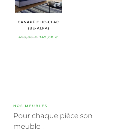
CANAPÉ CLIC-CLAC
(BE-ALFA)
Le
Le
450,00
€
349,00
€
prix
prix
initial
actuel
était :
est :
450,00 €.
349,00 €.
NOS MEUBLES
Pour chaque pièce son
meuble !