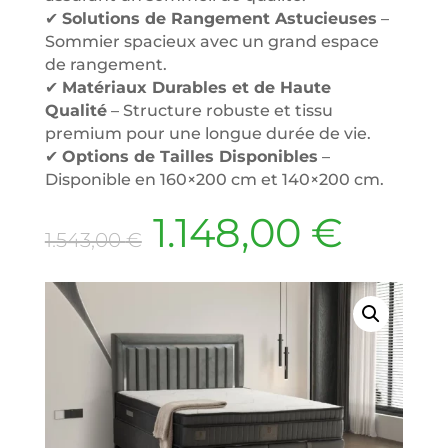
✔
Solutions de Rangement Astucieuses
–
Sommier spacieux avec un grand espace
de rangement.
✔
Matériaux Durables et de Haute
Qualité
– Structure robuste et tissu
premium pour une longue durée de vie.
✔
Options de Tailles Disponibles
–
Disponible en 160×200 cm et 140×200 cm.
Le
Le
1.148,00
€
1.543,00
€
prix
prix
initial
actue
était :
est :
1.543,00 €.
1.148