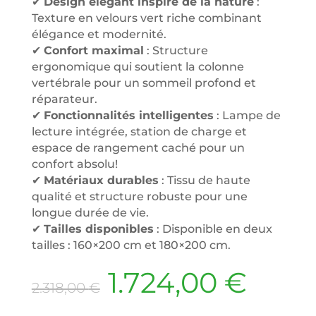
✔
Design élégant inspiré de la nature
:
Texture en velours vert riche combinant
élégance et modernité.
✔
Confort maximal
: Structure
ergonomique qui soutient la colonne
vertébrale pour un sommeil profond et
réparateur.
✔
Fonctionnalités intelligentes
: Lampe de
lecture intégrée, station de charge et
espace de rangement caché pour un
confort absolu!
✔
Matériaux durables
: Tissu de haute
qualité et structure robuste pour une
longue durée de vie.
✔
Tailles disponibles
: Disponible en deux
tailles : 160×200 cm et 180×200 cm.
Le
Le
1.724,00
€
2.318,00
€
prix
prix
initial
actu