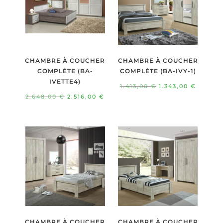
CHAMBRE À COUCHER
CHAMBRE À COUCHER
COMPLÈTE (BA-
COMPLÈTE (BA-IVY-1)
IVETTE4)
Le
Le
1.413,00
€
1.343,00
€
Le
Le
2.648,00
€
2.516,00
€
prix
prix
prix
prix
initial
actuel
initial
actuel
était :
est :
était :
est :
1.413,00 €.
1.343,0
2.648,00 €.
2.516,00 €.
CHAMBRE À COUCHER
CHAMBRE À COUCHER