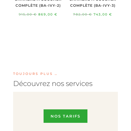
COMPLÈTE (BA-IVY-2)
COMPLÈTE (BA-IVY-3)
Le
Le
Le
Le
915,00
€
869,00
€
782,00
€
743,00
€
prix
prix
prix
prix
initial
actuel
initial
actuel
était :
est :
était :
est :
915,00 €.
869,00 €.
782,00 €.
743,00 €
TOUJOURS PLUS …
Découvrez nos services
NOS TARIFS