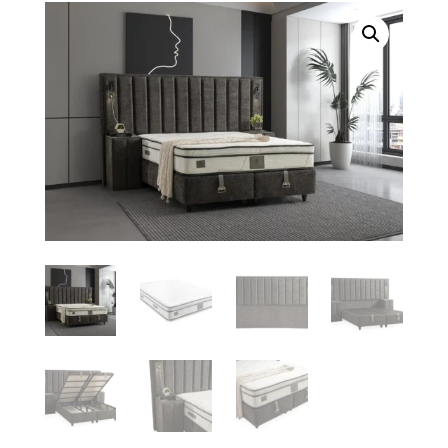
était :
est :
2.318,00 €.
1.724