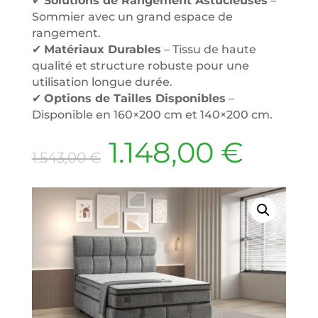
✔
Solutions de Rangement Astucieuses
–
Sommier avec un grand espace de
rangement.
✔
Matériaux Durables
– Tissu de haute
qualité et structure robuste pour une
utilisation longue durée.
✔
Options de Tailles Disponibles
–
Disponible en 160×200 cm et 140×200 cm.
Le
Le
1.148,00
€
1.543,00
€
prix
prix
initial
actue
était :
est :
1.543,00 €.
1.148