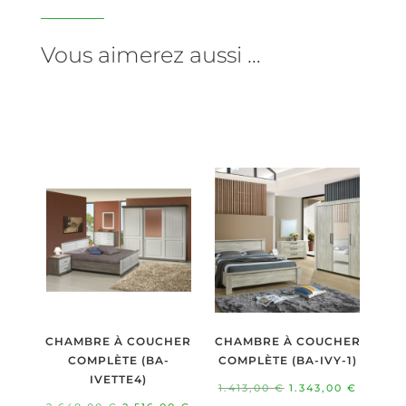
Vous aimerez aussi …
CHAMBRE À COUCHER
CHAMBRE À COUCHER
COMPLÈTE (BA-
COMPLÈTE (BA-IVY-1)
IVETTE4)
Le
Le
1.413,00
€
1.343,00
€
Le
Le