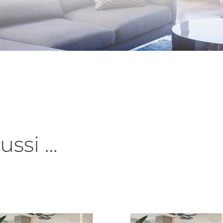
ussi …