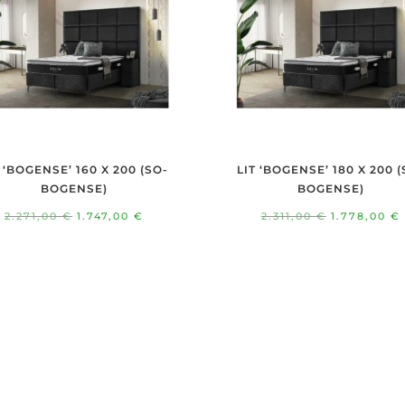
T ‘BOGENSE’ 160 X 200 (SO-
LIT ‘BOGENSE’ 180 X 200 (
BOGENSE)
BOGENSE)
Le
Le
Le
2.271,00
€
1.747,00
€
2.311,00
€
1.778,00
€
prix
prix
prix
initial
actuel
initial
était :
est :
était :
2.271,00 €.
1.747,00 €.
2.311,00 €.