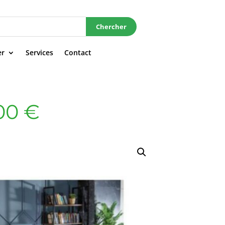
Chercher
er
Services
Contact
Le
00
€
prix
al
actuel
 :
est :
00 €.
726,00 €.