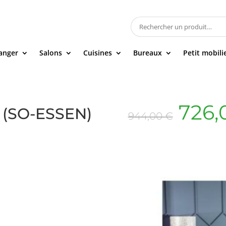
manger
Salons
Cuisines
Bureaux
Petit mobili
Le
726,
0 (SO-ESSEN)
944,00
€
prix
initi
était
944,