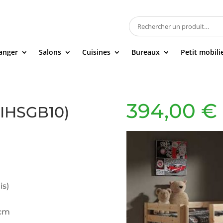
manger
Salons
Cuisines
Bureaux
Petit mobili
394,00
€
PIHSGB10)
is)
 cm