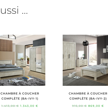
ussi …
CHAMBRE À COUCHER
CHAMBRE À COUCHER
COMPLÈTE (BA-IVY-1)
COMPLÈTE (BA-IVY-2)
Le
Le
Le
L
1.413,00
€
1.343,00
€
915,00
€
869,00
€