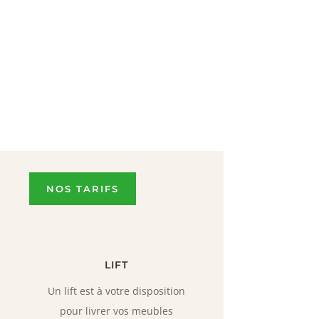
ix
prix
prix
tuel
initial
actuel
t :
était :
est :
9,00 €.
782,00 €.
743,00 €.
NOS TARIFS
LIFT
Un lift est à votre disposition
pour livrer vos meubles