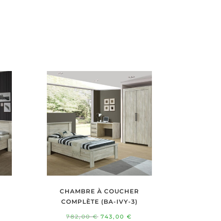
CHAMBRE À COUCHER
COMPLÈTE (BA-IVY-3)
e
Le
Le
782,00
€
743,00
€