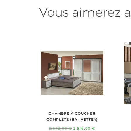
Vous aimerez a
CHAMBRE À COUCHER
COMPLÈTE (BA-IVETTE4)
Le
Le
2.648,00
€
2.516,00
€