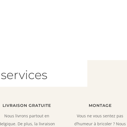
prix
prix
prix
pr
initial
actuel
initial
ac
était :
est :
était :
es
1.413,00 €.
1.343,00 €.
915,00 €.
86
services
LIVRAISON GRATUITE
MONTAGE
Nous livrons partout en
Vous ne vous sentez pas
Belgique. De plus, la livraison
d’humeur à bricoler ? Nous