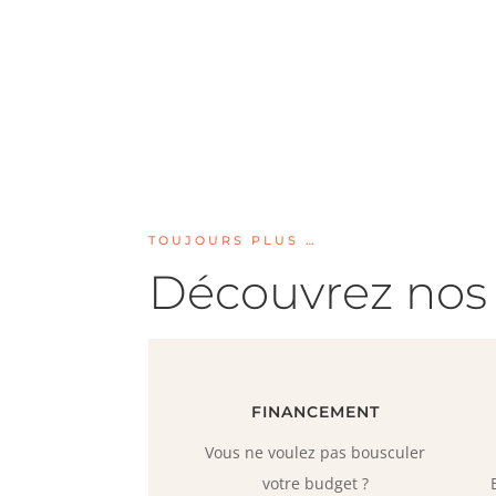
prix
prix
initial
actuel
était :
est :
2.648,00 €.
2.516,00 €.
TOUJOURS PLUS …
Découvrez nos 
FINANCEMENT
Vous ne voulez pas bousculer
votre budget ?