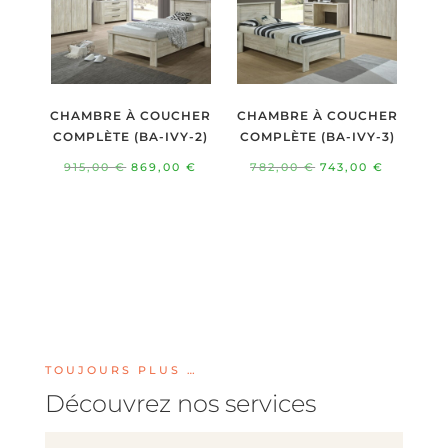
CHAMBRE À COUCHER
CHAMBRE À COUCHER
COMPLÈTE (BA-IVY-2)
COMPLÈTE (BA-IVY-3)
Le
Le
Le
Le
915,00
€
869,00
€
782,00
€
743,00
€
prix
prix
prix
prix
initial
actuel
initial
actuel
était :
est :
était :
est :
915,00 €.
869,00 €.
782,00 €.
743,00 €
TOUJOURS PLUS …
Découvrez nos services