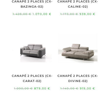
CANAPÉ 2 PLACES (CX-
CANAPÉ 2 PLACES (CX-
BAZINGA-02)
CALINE-02)
Le
Le
Le
Le
1.428,00
€
1.070,00
€
1.173,00
€
939,00
€
prix
prix
prix
prix
initial
actuel
initial
actuel
était :
est :
était :
est :
1.428,00 €.
1.070,00 €.
1.173,00 €.
939,00 
CANAPÉ 2 PLACES (CX-
CANAPÉ 2 PLACES (CX-
CARAT-02)
DIVINE-02)
Le
Le
Le
Le
1.090,00
€
879,00
€
1.149,00
€
919,00
€
prix
prix
prix
prix
initial
actuel
initial
actuel
était :
est :
était :
est :