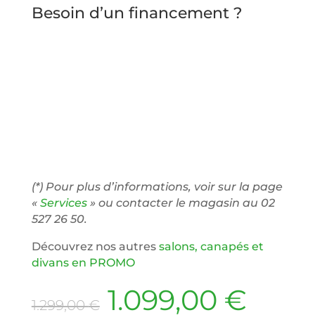
Besoin d’un financement ?
(*) Pour plus d’informations, voir sur la page
«
Services
» ou contacter le magasin au 02
527 26 50.
Découvrez nos autres
salons, canapés et
divans en PROMO
Le
Le
1.099,00
€
1.299,00
€