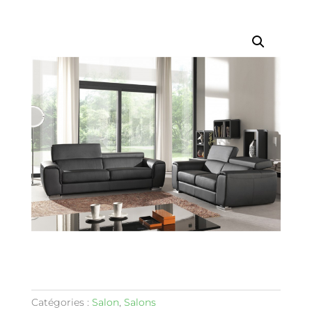
prix
prix
initial
actu
était :
est :
1.299,00 €.
1.09
Catégories :
Salon
,
Salons